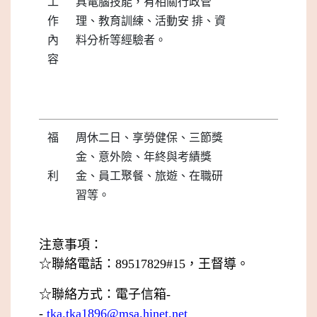
工
具電腦技能，有相關行政管
作
理、教育訓練、活動安
排、資
內
料分析等經驗者。
容
福
周休二日、享勞健保、三節獎
金、意外險、年終與
考績
獎
利
金、員工聚餐、旅遊、在職研
習等。
注意事項：
☆聯絡電話：89517829#15，王督導。
☆聯絡方式：電子信箱-
-
tka.tka1896@msa.hinet.net