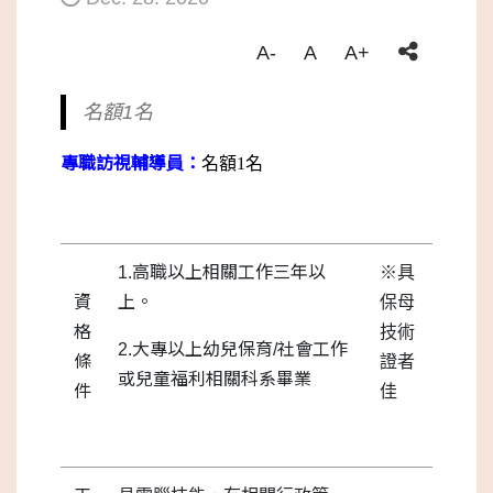
A-
A
A+
名額1名
專職訪視輔導員：
名額1名
1.高職以上相關工作三年以
※具
資
上。
保母
格
技術
2.大專以上幼兒保育/社會工作
條
證者
或兒童福利相關科系畢業
件
佳